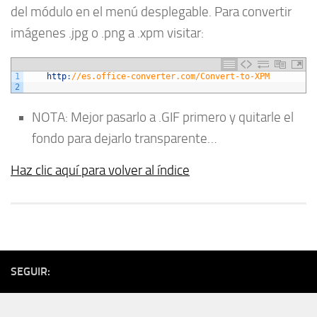
del módulo en el menú desplegable. Para convertir
imágenes .jpg o .png a .xpm visitar:
1
http
:
//es.office-converter.com/Convert-to-XPM
2
NOTA: Mejor pasarlo a .GIF primero y quitarle el
fondo para dejarlo transparente…
Haz clic aquí para volver al índice
SEGUIR: