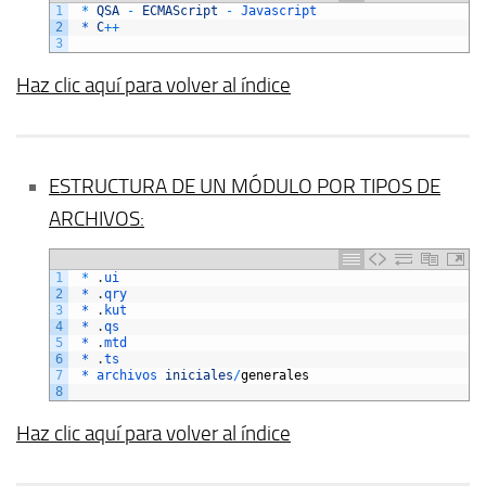
1
*
QSA
-
ECMAScript
-
Javascript
2
 *
C
++
3
Haz clic aquí para volver al índice
ESTRUCTURA DE UN MÓDULO POR TIPOS DE
ARCHIVOS:
1
*
.
ui
2
 *
.
qry
3
 *
.
kut
4
 *
.
qs
5
 *
.
mtd
6
 *
.
ts
7
 *
archivos 
iniciales
/
generales
8
Haz clic aquí para volver al índice