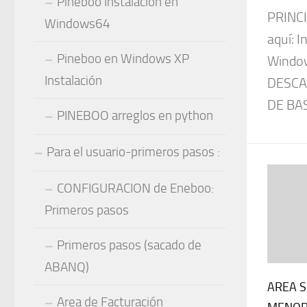
Pineboo Instalación en
PRINCIP
Windows64
aquí: 
Pineboo en Windows XP
Window
Instalación
DESCAR
DE BAS
PINEBOO arreglos en python
Para el usuario-primeros pasos :
CONFIGURACION de Eneboo:
Primeros pasos
Primeros pasos (sacado de
ABANQ)
AREA S
Area de Facturación