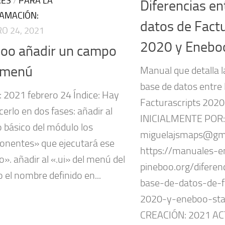
ES
/
PARA LA
Diferencias en
AMACIÓN:
datos de Factu
O 24, 2021
2020 y Enebo
oo añadir un campo
 menú
Manual que detalla l
base de datos entre
: 2021 febrero 24 Índice: Hay
Facturascripts 202
erlo en dos fases: añadir al
INICIALMENTE POR:
o básico del módulo los
miguelajsmaps@gma
nentes» que ejecutará ese
https://manuales-
». añadir al «.ui» del menú del
pineboo.org/diferen
 el nombre definido en...
base-de-datos-de-f
2020-y-eneboo-st
CREACIÓN: 2021 AC