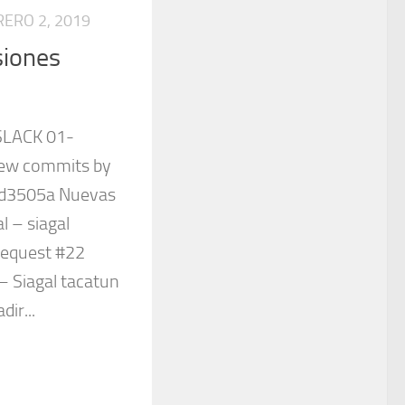
RERO 2, 2019
siones
 SLACK 01-
ew commits by
 4d3505a Nuevas
l – siagal
request #22
– Siagal tacatun
ir...