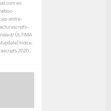
il.com en
eneboo-
cias-entre-
acturascripts-
ndard/ ÚLTIMA
update] Indice:
ascripts 2020...