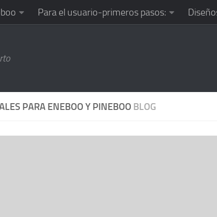
eboo
Para el usuario-primeros pasos:
Diseño
oo-Tools
Lenguajes de programación
rto
LES PARA ENEBOO Y PINEBOO
BLOG