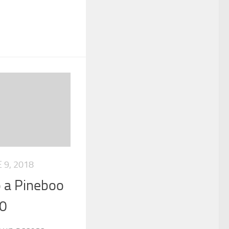
 9, 2018
o a Pineboo
0