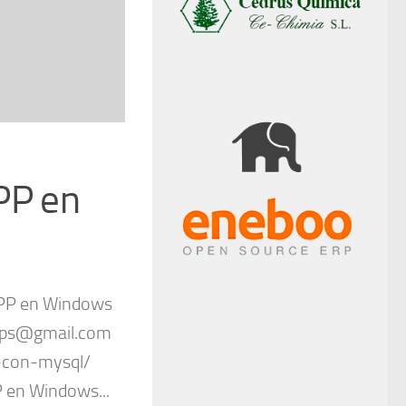
PP en
MPP en Windows
maps@gmail.com
-con-mysql/
PP en Windows...