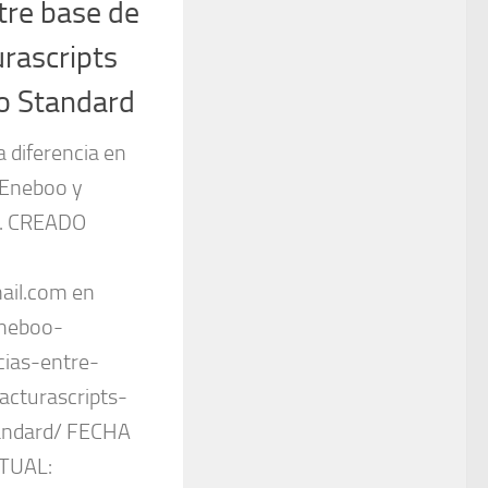
tre base de
rascripts
o Standard
a diferencia en
 Eneboo y
0. CREADO
il.com en
eneboo-
cias-entre-
acturascripts-
andard/ FECHA
TUAL: