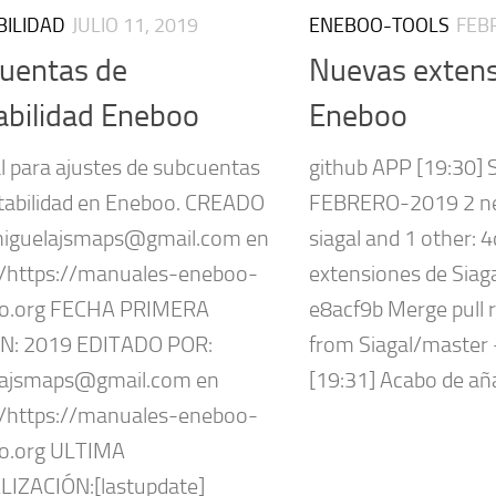
BILIDAD
JULIO 11, 2019
ENEBOO-TOOLS
FEB
uentas de
Nuevas exten
abilidad Eneboo
Eneboo
 para ajustes de subcuentas
github APP [19:30]
tabilidad en Eneboo. CREADO
FEBRERO-2019 2 n
miguelajsmaps@gmail.com en
siagal and 1 other:
//https://manuales-eneboo-
extensiones de Siaga
oo.org FECHA PRIMERA
e8acf9b Merge pull 
N: 2019 EDITADO POR:
from Siagal/master 
lajsmaps@gmail.com en
[19:31] Acabo de añad
//https://manuales-eneboo-
o.org ULTIMA
IZACIÓN:[lastupdate]