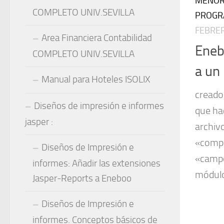
MENOR
COMPLETO UNIV.SEVILLA
PROGR
FEBRER
Area Financiera Contabilidad
Eneb
COMPLETO UNIV.SEVILLA
a un
Manual para Hoteles ISOLIX
creado
Diseños de impresión e informes
que hac
jasper :
archiv
«compo
Diseños de Impresión e
«campo
informes: Añadir las extensiones
módulo
Jasper-Reports a Eneboo
Diseños de Impresión e
informes. Conceptos básicos de